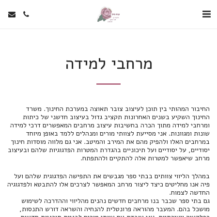
מרחבי למידה
החיבור המהותי בין תוכן לעיצוב צובר תאוצה במערכת החינוך. משרד 
החינוך השקיע בשנים האחרונות תקציב גדול בעיצוב חדשני של כיתות 
ומרחבי למידה מתוך הכרה בחשיבות עיצוב מרחבים המאפשרים דרכי למידה 
שונות ומגוונות. אני מסייעת לצוותי מורים ומנהלים ללמד באופן מיוחד 
במרחבים האלו ולהפיק מהם את המירב והמיטב. אני גם מלווה מוסדות חינוך 
יסודיים, על יסודיים ועל תיכוניים בהגדרת המטרות הפדגוגיות שלהם ובעיצוב 
מרחב שיאפשר למטרות אלה להתקיים ולהתפתח.
במהלך הליווי צוותים בבתי ספר מגבשים את התפישה הפדגוגית שלהם ועל
פיה אנו מחליטים כיצד ליצור מרחב המאפשר לצרכים אלו להתבטא ולפדגוגיה
החדשה לצמוח.
גם בתי ספר שכבר בנו מרחבים חדשים נהנים מהליווי וההדרכה לשימוש
מושכל בהם. המעבר מהוראה פרונטלית להנחיה והשראה דורש התנסות,