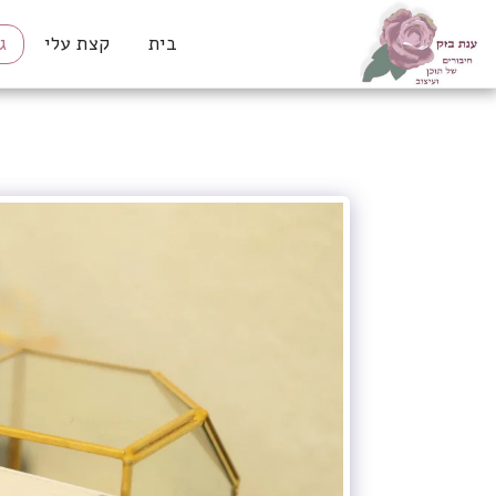
בית
קצת עלי
ג